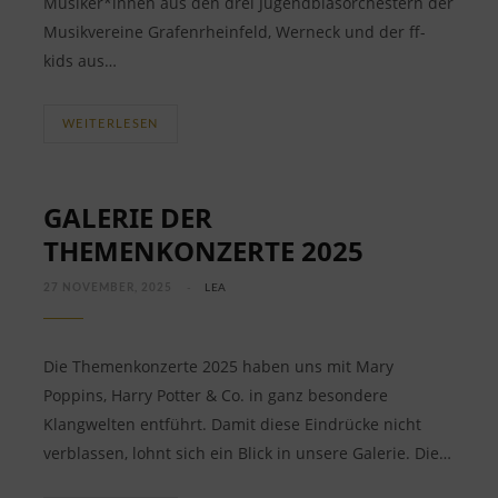
Musiker*innen aus den drei Jugendblasorchestern der
Musikvereine Grafenrheinfeld, Werneck und der ff-
kids aus…
WEITERLESEN
GALERIE DER
THEMENKONZERTE 2025
27 NOVEMBER, 2025
LEA
Die Themenkonzerte 2025 haben uns mit Mary
Poppins, Harry Potter & Co. in ganz besondere
Klangwelten entführt. Damit diese Eindrücke nicht
verblassen, lohnt sich ein Blick in unsere Galerie. Die…