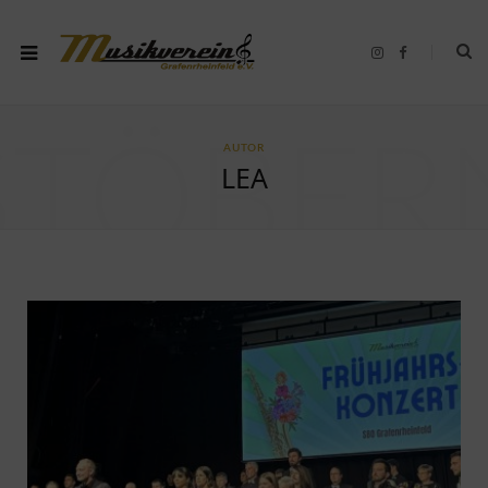
I
F
n
a
s
c
t
e
a
b
g
o
r
o
STÖBER
AUTOR
a
k
m
LEA