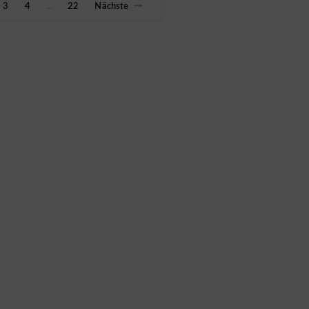
3
4
22
Nächste
…