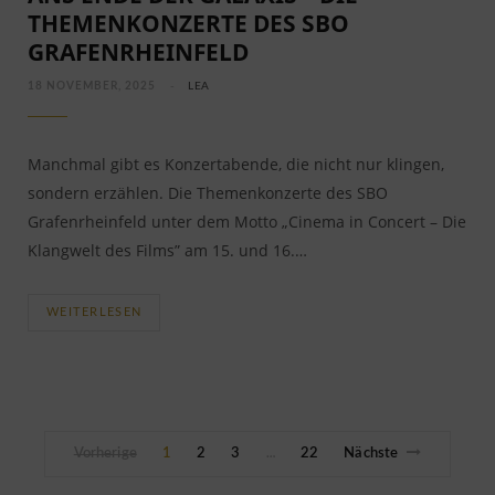
THEMENKONZERTE DES SBO
GRAFENRHEINFELD
18 NOVEMBER, 2025
LEA
Manchmal gibt es Konzertabende, die nicht nur klingen,
sondern erzählen. Die Themenkonzerte des SBO
Grafenrheinfeld unter dem Motto „Cinema in Concert – Die
Klangwelt des Films” am 15. und 16.…
WEITERLESEN
Vorherige
1
2
3
22
Nächste
…