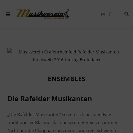
I
F
n
a
s
c
t
e
a
b
g
o
r
o
a
k
m
ENSEMBLES
Die Rafelder Musikanten
„Die Rafelder Musikanten“ setzen sich aus den Fans
traditioneller Blasmusik in unserem Verein zusammen.
Nicht nur die Planpaare aus dem Landkreis Schweinfurt