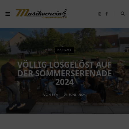
I
F
n
a
s
c
t
e
a
b
g
o
r
o
a
k
m
BERICHT
VÖLLIG LOSGELÖST AUF
DER SOMMERSERENADE
2024
VON
LEA
25 JUNI, 2024