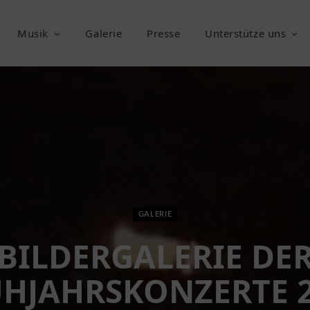
Musik
Galerie
Presse
Unterstütze uns
GALERIE
BILDERGALERIE DE
HJAHRSKONZERTE 