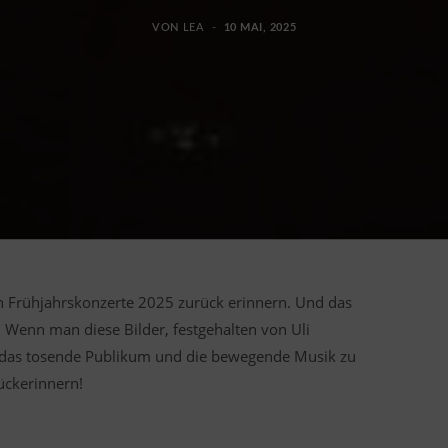
VON
LEA
10 MAI, 2025
 Frühjahrskonzerte 2025 zurück erinnern. Und das
. Wenn man diese Bilder, festgehalten von Uli
cht das tosende Publikum und die bewegende Musik zu
ückerinnern!