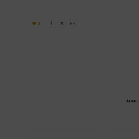
0
ÄHNLI