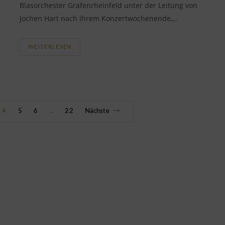
Blasorchester Grafenrheinfeld unter der Leitung von
Jochen Hart nach ihrem Konzertwochenende,…
WEITERLESEN
4
5
6
22
Nächste
…