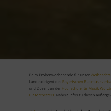
Beim Probenwochenende für unser
Weihnachts
Landesdirigent des
Bayerischen Blasmusikverb
und Dozent an der
Hochschule für Musik Würz
Blasorchesters
. Nähere Infos zu diesen außerge