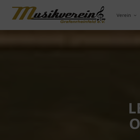
Verein
L
O