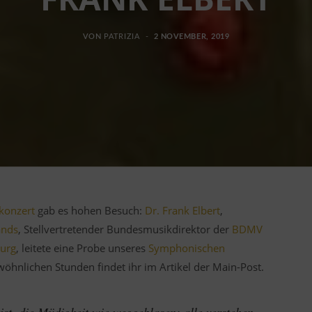
VON
PATRIZIA
2 NOVEMBER, 2019
konzert
gab es hohen Besuch:
Dr. Frank Elbert
,
ands
, Stellvertretender Bundesmusikdirektor der
BDMV
burg
, leitete eine Probe unseres
Symphonischen
wöhnlichen Stunden findet ihr im Artikel der Main-Post.