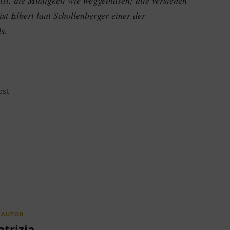
ist, die Müdigkeit wie weggeblasen; alle verstehen
ist Elbert laut Schollenberger einer der
s.
ost
AUTOR
atrizia