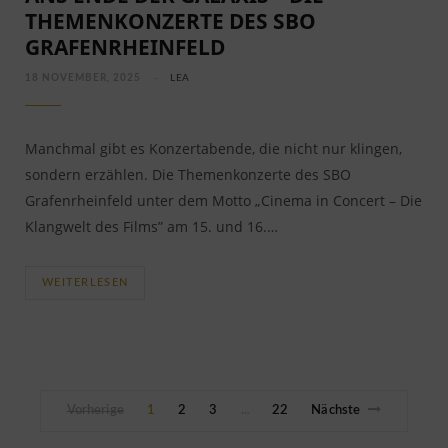
THEMENKONZERTE DES SBO
GRAFENRHEINFELD
18 NOVEMBER, 2025
LEA
Manchmal gibt es Konzertabende, die nicht nur klingen,
sondern erzählen. Die Themenkonzerte des SBO
Grafenrheinfeld unter dem Motto „Cinema in Concert – Die
Klangwelt des Films” am 15. und 16.…
WEITERLESEN
Vorherige
1
2
3
22
Nächste
…