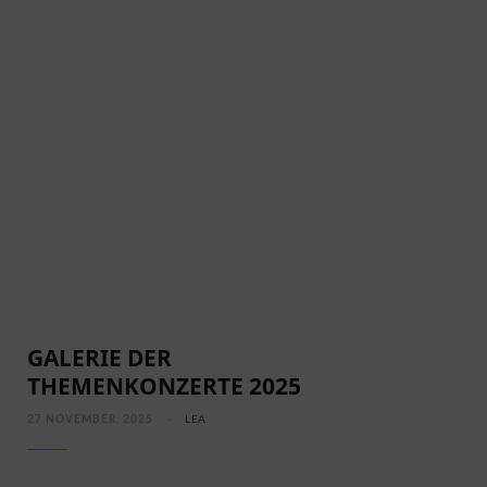
EIN FRÜHLING VOLLER MYTHEN UND
MELODIEN
GALERIE DER
THEMENKONZERTE 2025
27 NOVEMBER, 2025
LEA