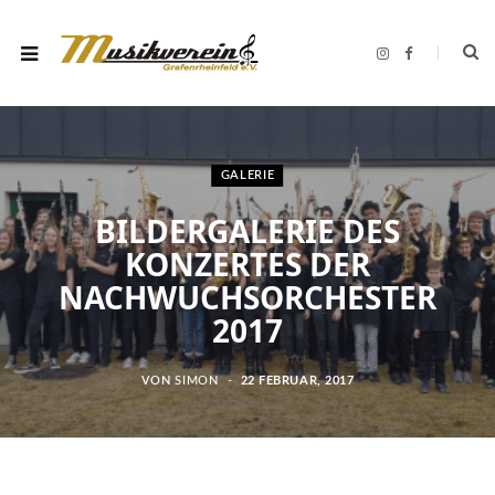
I
F
n
a
s
c
t
e
a
b
g
o
r
o
a
k
m
GALERIE
BILDERGALERIE DES
KONZERTES DER
NACHWUCHSORCHESTER
2017
VON
SIMON
22 FEBRUAR, 2017