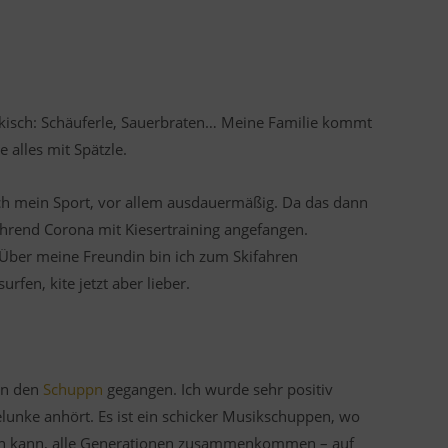
nkisch: Schäuferle, Sauerbraten… Meine Familie kommt
 alles mit Spätzle.
ich mein Sport, vor allem ausdauermäßig. Da das dann
ährend Corona mit Kiesertraining angefangen.
 Über meine Freundin bin ich zum Skifahren
en, kite jetzt aber lieber.
 in den
Schuppn
gegangen. Ich wurde sehr positiv
lunke anhört. Es ist ein schicker Musikschuppen, wo
 kann, alle Generationen zusammenkommen – auf