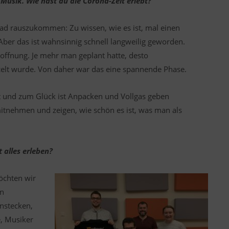
usik. Wie hast du die Corona-Zeit erlebt?
ad rauszukommen: Zu wissen, wie es ist, mal einen
Aber das ist wahnsinnig schnell langweilig geworden.
Hoffnung. Je mehr man geplant hatte, desto
celt wurde. Von daher war das eine spannende Phase.
uft und zum Glück ist Anpacken und Vollgas geben
mitnehmen und zeigen, wie schön es ist, was man als
 alles erleben?
öchten wir
in
nstecken,
e, Musiker