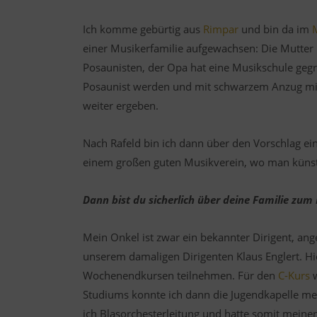
Ich komme gebürtig aus
Rimpar
und bin da im
einer Musikerfamilie aufgewachsen: Die Mutter 
Posaunisten, der Opa hat eine Musikschule gegrün
Posaunist werden und mit schwarzem Anzug mit P
weiter ergeben.
Nach Rafeld bin ich dann über den Vorschlag e
einem großen guten Musikverein, wo man künstle
Dann bist du sicherlich über deine Familie zu
Mein Onkel ist zwar ein bekannter Dirigent, an
unserem damaligen Dirigenten Klaus Englert. Hi
Wochenendkursen teilnehmen. Für den
C-Kurs
w
Studiums konnte ich dann die Jugendkapelle m
ich Blasorchesterleitung und hatte somit meine