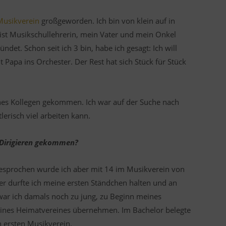
Musikverein
großgeworden. Ich bin von klein auf in
ist Musikschullehrerin, mein Vater und mein Onkel
det. Schon seit ich 3 bin, habe ich gesagt: Ich will
apa ins Orchester. Der Rest hat sich Stück für Stück
ines Kollegen gekommen. Ich war auf der Suche nach
risch viel arbeiten kann.
m Dirigieren gekommen?
gesprochen wurde ich aber mit 14 im Musikverein von
er durfte ich meine ersten Ständchen halten und an
ar ich damals noch zu jung, zu Beginn meines
eines Heimatvereines übernehmen. Im Bachelor belegte
n ersten Musikverein.