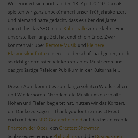
Wer erinnert sich noch an den 13. April 2019? Damals
spielten wir ganz unbekümmert unser Frühjahrskonzert
und niemand hätte gedacht, dass es über drei Jahre
dauert, bis das SBO in die
Kulturhalle
zurückkehrt. Eine
unvorstellbar lange Zeit hat endlich ein Ende. Zwar
konnten wir über
Remote-Musik
und
kleinere
Blasmusikauftritte
unserer Leidenschaft nachgehen, doch
so richtig vermissten wir konzertantes Musizieren und
das großartige Rafelder Publikum in der Kulturhalle…
Diesen April kommt es zum langersehnten Wiedersehen
und Wiederhören. Nachdem die Musik uns durch alle
Höhen und Tiefen begleitet hat, nutzen wir das Konzert,
um Danke zu sagen – Thank you for the music! Freut
euch mit dem
SBO Grafenrheinfeld
auf das faszinierende
Phantom der Oper
, den
Greatest Showman
,
Schlagzeugerlegende
Phil Collins
und die
Rosi aus dem