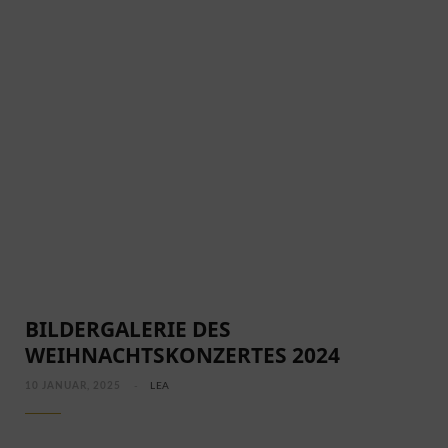
EIN FRÜHLING VOLLER MYTHEN UND
MELODIEN
BILDERGALERIE DES
WEIHNACHTSKONZERTES 2024
10 JANUAR, 2025
LEA