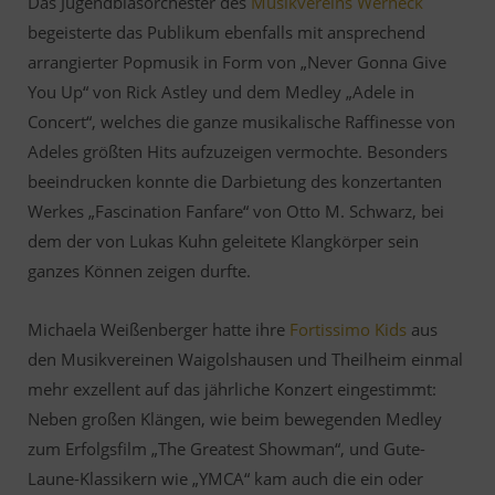
Das Jugendblasorchester des
Musikvereins Werneck
begeisterte das Publikum ebenfalls mit ansprechend
arrangierter Popmusik in Form von „Never Gonna Give
You Up“ von Rick Astley und dem Medley „Adele in
Concert“, welches die ganze musikalische Raffinesse von
Adeles größten Hits aufzuzeigen vermochte. Besonders
beeindrucken konnte die Darbietung des konzertanten
Werkes „Fascination Fanfare“ von Otto M. Schwarz, bei
dem der von Lukas Kuhn geleitete Klangkörper sein
ganzes Können zeigen durfte.
Michaela Weißenberger hatte ihre
Fortissimo Kids
aus
den Musikvereinen Waigolshausen und Theilheim einmal
mehr exzellent auf das jährliche Konzert eingestimmt:
Neben großen Klängen, wie beim bewegenden Medley
zum Erfolgsfilm „The Greatest Showman“, und Gute-
Laune-Klassikern wie „YMCA“ kam auch die ein oder