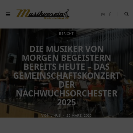
I
F
n
a
s
c
t
e
a
b
g
o
BERICHT
r
o
a
k
DIE MUSIKER VON
m
MORGEN BEGEISTERN
BEREITS HEUTE – DAS
GEMEINSCHAFTSKONZERT
DER
NACHWUCHSORCHESTER
2025
VON
LINUS
25 MÄRZ, 2025