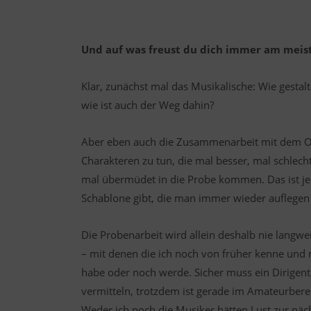
Und auf was freust du dich immer am meis
Klar, zunächst mal das Musikalische: Wie gestalt
wie ist auch der Weg dahin?
Aber eben auch die Zusammenarbeit mit dem Or
Charakteren zu tun, die mal besser, mal schlecht
mal übermüdet in die Probe kommen. Das ist je
Schablone gibt, die man immer wieder auflegen 
Die Probenarbeit wird allein deshalb nie langwei
– mit denen die ich noch von früher kenne und 
habe oder noch werde. Sicher muss ein Dirigen
vermitteln, trotzdem ist gerade im Amateurber
Weder ich noch die Musiker hätten Lust zur nä