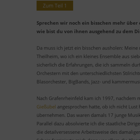
Zum Teil 1
Sprechen wir noch ein bisschen mehr über 
wie bist du von ihnen ausgehend zu dem Di
Da muss ich jetzt ein bisschen ausholen: Mein
Theilheim, wo ich ein kleines Ensemble aus sie
sicherlich die Erfahrungen, die ich sammeln dur
Orchestern mit den unterschiedlichsten Stilric
Blasorchester, BigBands, Jazz- und kammermusi
Nach Grafenrheinfeld kam ich 1997, nachdem m
Gießübel
angesprochen hatte, ob ich nicht Lust 
übernehmen. Das waren damals 17 junge Musiker
Parallel dazu absolvierte ich die staatliche Dir
die detailversessene Arbeitsweise des damalig