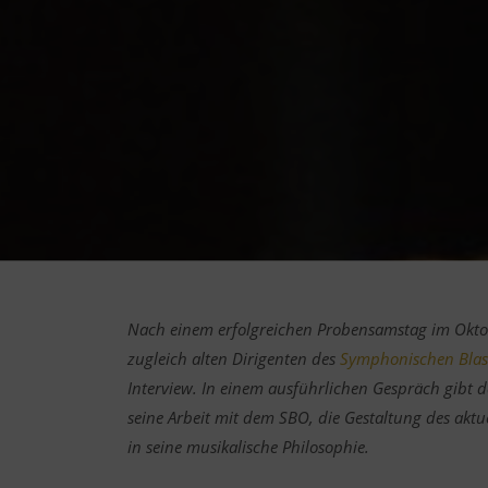
Nach einem erfolgreichen Probensamstag im Oktob
zugleich alten Dirigenten des
Symphonischen Blaso
Interview. In einem ausführlichen Gespräch gibt d
seine Arbeit mit dem SBO, die Gestaltung des aktu
in seine musikalische Philosophie.