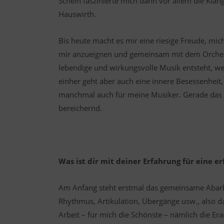
Schein faszinierte mich dann vor allem die Kla
Hauswirth.
Bis heute macht es mir eine riesige Freude, mi
mir anzueignen und gemeinsam mit dem Orchest
lebendige und wirkungsvolle Musik entsteht, w
einher geht aber auch eine innere Besessenheit,
manchmal auch für meine Musiker. Gerade das 
bereichernd.
Was ist dir mit deiner Erfahrung für eine e
Am Anfang steht erstmal das gemeinsame Abarbe
Rhythmus, Artikulation, Übergänge usw., also 
Arbeit – für mich die Schönste – nämlich die Er