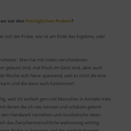
ten vor den
freitäglichen Proben
?
et sich die Probe, wie ist am Ende das Ergebnis, oder
chester. Man hat mit vielen verschiedenen
er gelaunt sind, mal frisch im Geist sind, aber auch
de Woche aufs Neue spannend, weil es nicht die eine
kann und die dann auch funktioniert.
lig, weil ich einfach gern mit Menschen in Kontakt trete
mit denen die ich neu kennen und schätzen gelernt
t sein Handwerk verstehen und musikalische Ideen
eich das Zwischenmenschliche wahnsinnig wichtig.
chsten Probe zu kommen und das nächste Konzert