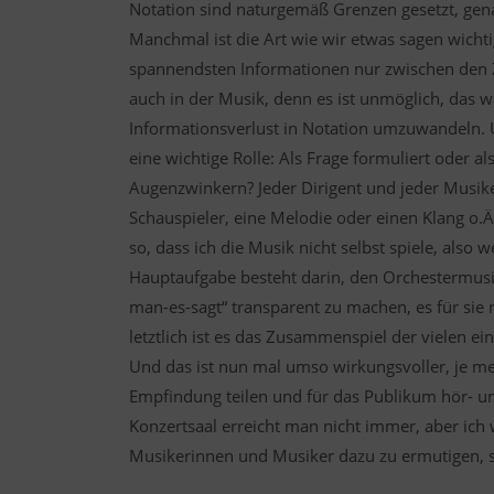
Notation sind naturgemäß Grenzen gesetzt, gena
Manchmal ist die Art wie wir etwas sagen wicht
spannendsten Informationen nur zwischen den Ze
auch in der Musik, denn es ist unmöglich, das 
Informationsverlust in Notation umzuwandeln. U
eine wichtige Rolle: Als Frage formuliert oder a
Augenzwinkern? Jeder Dirigent und jeder Musiker 
Schauspieler, eine Melodie oder einen Klang o.Ä.
so, dass ich die Musik nicht selbst spiele, also 
Hauptaufgabe besteht darin, den Orchestermusi
man-es-sagt“ transparent zu machen, es für si
letztlich ist es das Zusammenspiel der vielen e
Und das ist nun mal umso wirkungsvoller, je me
Empfindung teilen und für das Publikum hör- u
Konzertsaal erreicht man nicht immer, aber ic
Musikerinnen und Musiker dazu zu ermutigen, si