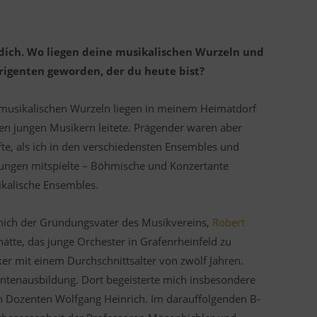
dich. Wo liegen deine musikalischen Wurzeln und
rigenten geworden, der du heute bist?
e musikalischen Wurzeln liegen in meinem Heimatdorf
ben jungen Musikern leitete. Prägender waren aber
fte, als ich in den verschiedensten Ensembles und
htungen mitspielte – Böhmische und Konzertante
kalische Ensembles.
ich der Gründungsvater des Musikvereins,
Robert
hätte, das junge Orchester in Grafenrheinfeld zu
 mit einem Durchschnittsalter von zwölf Jahren.
igentenausbildung. Dort begeisterte mich insbesondere
en Dozenten Wolfgang Heinrich. Im darauffolgenden B-