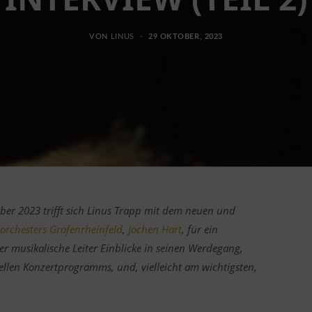
VON
LINUS
29 OKTOBER, 2023
er 2023 trifft sich Linus Trapp mit dem neuen und
rchesters Grafenrheinfeld
,
Jochen Hart
, für ein
er musikalische Leiter Einblicke in seinen Werdegang,
ellen Konzertprogramms, und, vielleicht am wichtigsten,