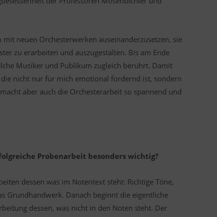
ngbesessenheit der Professoren Mösenbichler und
ch mit neuen Orchesterwerken auseinanderzusetzen, sie
er zu erarbeiten und auszugestalten. Bis am Ende
elche Musiker und Publikum zugleich berührt. Damit
 die nicht nur für mich emotional fordernd ist, sondern
macht aber auch die Orchesterarbeit so spannend und
rfolgreiche Probenarbeit besonders wichtig?
iten dessen was im Notentext steht: Richtige Töne,
das Grundhandwerk. Danach beginnt die eigentliche
arbeitung dessen, was nicht in den Noten steht. Der