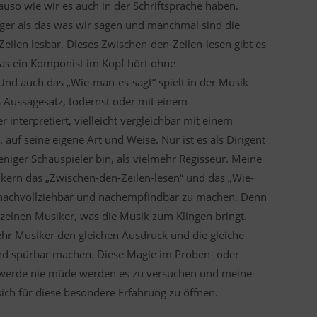
uso wie wir es auch in der Schriftsprache haben.
iger als das was wir sagen und manchmal sind die
ilen lesbar. Dieses Zwischen-den-Zeilen-lesen gibt es
was ein Komponist im Kopf hört ohne
nd auch das „Wie-man-es-sagt“ spielt in der Musik
ls Aussagesatz, todernst oder mit einem
interpretiert, vielleicht vergleichbar mit einem
 auf seine eigene Art und Weise. Nur ist es als Dirigent
weniger Schauspieler bin, als vielmehr Regisseur. Meine
kern das „Zwischen-den-Zeilen-lesen“ und das „Wie-
e nachvollziehbar und nachempfindbar zu machen. Denn
inzelnen Musiker, was die Musik zum Klingen bringt.
hr Musiker den gleichen Ausdruck und die gleiche
nd spürbar machen. Diese Magie im Proben- oder
h werde nie müde werden es zu versuchen und meine
ch für diese besondere Erfahrung zu öffnen.